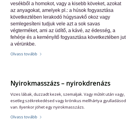
vesékből a homokot, vagy a kisebb köveket, azokat
az anyagokat, amelyek pl.: a húsok fogyasztása
következtében lerakodó húgysavkő okoz vagy
semlegesíteni tudjuk vele azt a sok savas
végterméket, ami az üdítő, a kávé, az édesség, a
fehérje és a keményítő fogyasztása következtében jut
a vérünkbe.
Olvass tovább
Nyirokmasszázs – nyirokdrenázs
Vizes lábak, duzzadt kezek, szemaljak. Vagy műtét után vagy,
esetleg székrekedésed vagy krónikus mellhártya gyulladásod
van. Ilyenkor jöhet egy nyirokmasszázs.
Olvass tovább