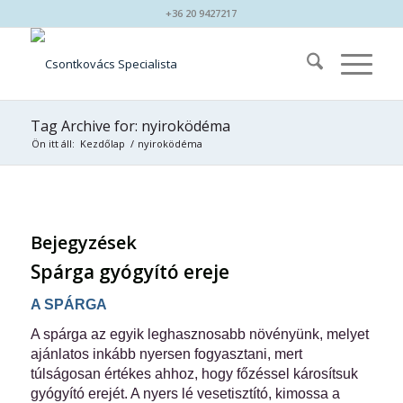
+36 20 9427217
Tag Archive for: nyiroködéma
Ön itt áll:
Kezdőlap
/
nyiroködéma
Bejegyzések
Spárga gyógyító ereje
A SPÁRGA
A spárga az egyik leghasznosabb növényünk, melyet
ajánlatos inkább nyersen fogyasztani, mert
túlságosan értékes ahhoz, hogy főzéssel károsítsuk
gyógyító erejét. A nyers lé vesetisztító, kimossa a