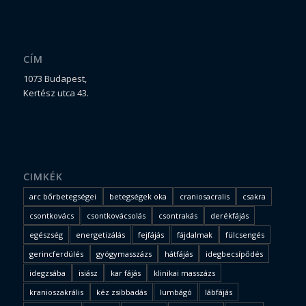
CÍM
1073 Budapest,
Kertész utca 43.
CIMKÉK
arc bőrbetegségei
betegségek oka
craniosacralis
csakra
csontkovács
csontkovácsolás
csontrakás
derékfájás
egészség
energetizálás
fejfájás
fájdalmak
fülcsengés
gerincferdülés
gyógymasszázs
hátfájás
idegbecsípődés
idegzsába
isiász
kar fájás
klinikai masszázs
kranioszakrális
kéz zsibbadás
lumbágó
lábfájás