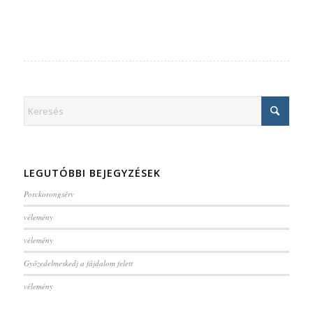
LEGUTÓBBI BEJEGYZÉSEK
Porckorongsérv
vélemény
vélemény
Győzedelmeskedj a fájdalom felett
vélemény