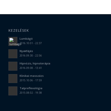
KEZELÉSEK
Lumbágó
2016.10.01 - 22:37
Nyakfájás
2016.09.30 - 22:56
Hipnózis, hipnoterápia
2016.09.08 - 13:41
Klinikai masszázs
2015.10.06 - 17:59
Talpreflexológia
2015.08.02 - 19:38