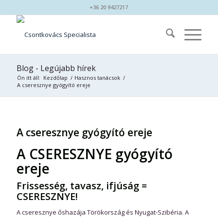
+36 20 9427217
Blog - Legújabb hírek
Ön itt áll:
Kezdőlap
/
Hasznos tanácsok
/
A cseresznye gyógyító ereje
A cseresznye gyógyító ereje
A CSERESZNYE gyógyító
ereje
Frissesség, tavasz, ifjúság =
CSERESZNYE!
A cseresznye őshazája Törökország és Nyugat-Szibéria. A