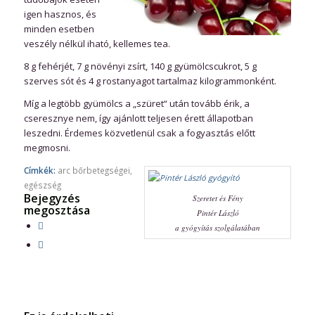
igen hasznos, és
minden esetben
veszély nélkül iható, kellemes tea.
8 g fehérjét, 7 g növényi zsírt, 140 g gyümölcscukrot, 5 g
szerves sót és 4 g rostanyagot tartalmaz kilogrammonként.
Míg a legtöbb gyümölcs a „szüret“ után tovább érik, a
cseresznye nem, így ajánlott teljesen érett állapotban
leszedni. Érdemes közvetlenül csak a fogyasztás előtt
megmosni.
Címkék:
arc bőrbetegségei
,
egészség
Bejegyzés
Szeretet és Fény
megosztása
Pintér László
a gyógyítás szolgálatában