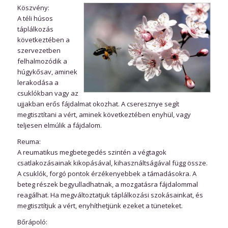
Köszvény:
A téli húsos
táplálkozás
következtében a
szervezetben
felhalmozódik a
húgykősav, aminek
lerakodása a
csuklókban vagy az
ujjakban erős fájdalmat okozhat. A cseresznye segít
megtisztítani a vért, aminek következtében enyhül, vagy
teljesen elmúlik a fájdalom.
Reuma:
A reumatikus megbetegedés szintén a végtagok
csatlakozásainak kikopásával, kihasználtságával függ össze.
A csuklók, forgó pontok érzékenyebbek a támadásokra. A
beteg részek begyulladhatnak, a mozgatásra fájdalommal
reagálhat. Ha megváltoztatjuk táplálkozási szokásainkat, és
megtisztítjuk a vért, enyhíthetjünk ezeket a tüneteket.
Bőrápoló: