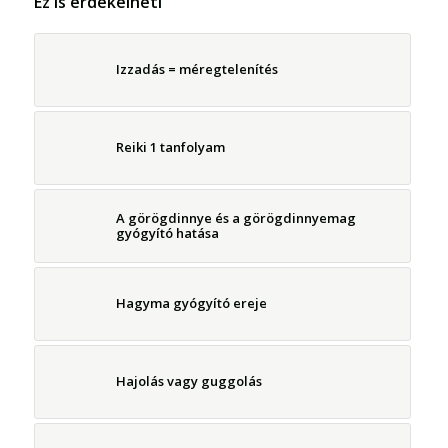
Ez is érdekelheti
Izzadás = méregtelenítés
Reiki 1 tanfolyam
A görögdinnye és a görögdinnyemag
gyógyító hatása
Hagyma gyógyító ereje
Hajolás vagy guggolás