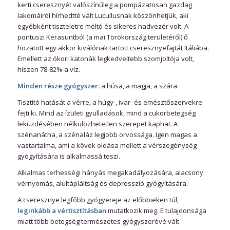
kerti cseresznyét valószínűleg a pompázatosan gazdag
lakomáiról hírhedtté vált Lucullusnak köszönhetjük, aki
egyébként tiszteletre méltó és sikeres hadvezér volt. A
pontuszi Kerasuntból (a mai Törökország területéről) ő
hozatott egy akkor kiválónak tartott cseresznyefajtát Itáliába.
Emellett az ókori katonák legkedveltebb szomjoltója volt,
hiszen 78-82%-a víz.
Minden része gyógyszer:
a húsa, a magja, a szára.
Tisztító hatását a vérre, a húgy-, ivar- és emésztőszervekre
fejti ki. Mind az ízületi gyulladások, mind a cukorbetegség
leküzdésében nélkülözhetetlen szerepet kaphat. A
szénanátha, a szénaláz legjobb orvossága. Igen magas a
vastartalma, ami a kövek oldása mellett a vérszegénység
gyógyítására is alkalmassá teszi.
Alkalmas terhességi hányás megakadályozására, alacsony
vérnyomás, alultápláltság és depresszió gyógyítására.
A cseresznye legfőbb gyógyereje az előbbieken túl,
leginkább a vértisztításban
mutatkozik meg. E tulajdonsága
miatt több betegség természetes gyógyszerévé vált.