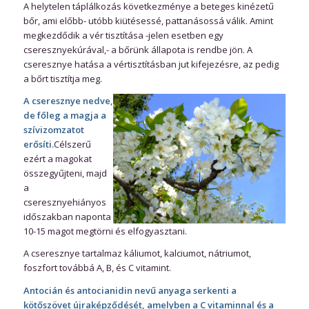
A helytelen táplálkozás következménye a beteges kinézetű
bőr, ami előbb- utóbb kiütésessé, pattanásossá válik. Amint
megkezdődik a vér tisztítása -jelen esetben egy
cseresznyekúrával,- a bőrünk állapota is rendbe jön. A
cseresznye hatása a vértisztításban jut kifejezésre, az pedig
a bőrt tisztítja meg.
A cseresznye nedve,
de főleg a magja a
szívizomzatot
erősíti.
Célszerű
ezért a magokat
összegyűjteni, majd
a
cseresznyehiányos
időszakban naponta
10-15 magot megtörni és elfogyasztani.
A cseresznye tartalmaz káliumot, kalciumot, nátriumot,
foszfort továbbá A, B, és C vitamint.
Antocián és antocianidin nevű anyaga serkenti a
kötőszövet újraképződését, amelyben a C vitaminnal és a