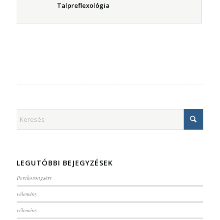
Talpreflexológia
LEGUTÓBBI BEJEGYZÉSEK
Porckorongsérv
vélemény
vélemény