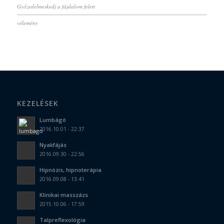
Győzedelmeskedj a fájdalom felett
vélemény
KEZELÉSEK
Lumbágó
2016.10.01 - 22:37
Nyakfájás
2016.09.30 - 22:56
Hipnózis, hipnoterápia
2016.09.08 - 13:41
Klinikai masszázs
2015.10.06 - 17:59
Talpreflexológia