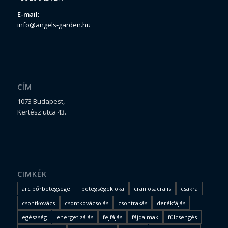
E-mail:
info@angels-garden.hu
CÍM
1073 Budapest,
Kertész utca 43.
CIMKÉK
arc bőrbetegségei
betegségek oka
craniosacralis
csakra
csontkovács
csontkovácsolás
csontrakás
derékfájás
egészség
energetizálás
fejfájás
fájdalmak
fülcsengés