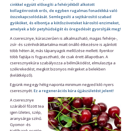
cinkkel együtt elősegíti a fehérjékből alkotott
kollagénrostok erős, de egyben rugalmas fonadékká való
összekapcsolódását. Semlegesíti a sejtkárosító szabad
gyököket, és elbontja a kötőszöveteket károsító enzimeket,
amelyek a bőr petyhüdségét és öregedését gyorsítják meg!
A cseresznye, kúraszerűen is alkalmazható, magas fehérje-,
zsír- és szénhidráttartalma miatt önálló étkezésre is ajánlott
több héten át, más tápanyagok mellőzése mellett. Ilyenkor
több fajtája is fogyasztható, de csak érett állapotban. A
cseresznyekúra szabályozza a bélműködést, elmulasztja a
székrekedést, megköt bizonyos mérgeket a belekben
(kelátképző).
Együnk meg egy hétig naponta minimum negyed kiló nyers
cseresznyét.
Ez a regenerációs kúra újjászületést jelent!
A cseresznye
szárából főzött tea
igen ízletes, szép,
aranysárga színű.
Gyomor- és
tüdőbajok esetén