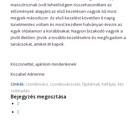
masszíroznak (volt lehetőségem összehasonlítani az
előzmények alapján) az első kezelésen vagyok túl most
megyek másodszor. Az első kezelést követően 6 napig
tünetmentes voltam és most kezdtem halványan érezni az
egyik oldalamon a korábbiakat. Nagyon bizakodó vagyok a
jövőt illetően. Jövök a további kezelésekre és megfogadom a
tanácsokat, amiket itt kapok.
Köszönettel, ajánlom mindenkinek:
Kozabel Adrienne
Címkék:
csontkovács
,
csontkovácsolás
,
fájdalmak
,
hátfájás
,
kéz
zsibbadás
Bejegyzés megosztása