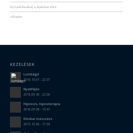
Győzedelmeskedj a fájdalom felett
vélemény
KEZELÉSEK
Lumbágó
2016.10.01 - 22:37
Nyakfájás
2016.09.30 - 22:56
Hipnózis, hipnoterápia
2016.09.08 - 13:41
Klinikai masszázs
2015.10.06 - 17:59