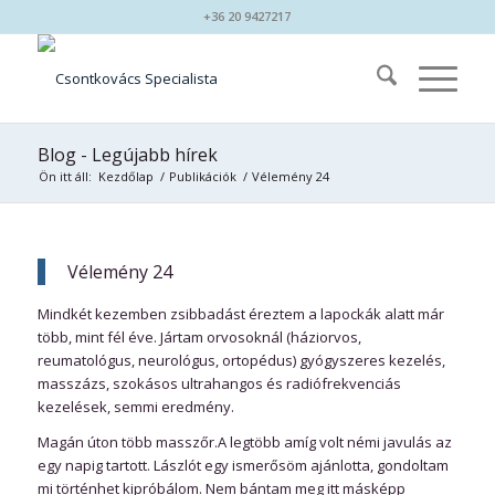
+36 20 9427217
Blog - Legújabb hírek
Ön itt áll:
Kezdőlap
/
Publikációk
/
Vélemény 24
Vélemény 24
Mindkét kezemben zsibbadást éreztem a lapockák alatt már
több, mint fél éve. Jártam orvosoknál (háziorvos,
reumatológus, neurológus, ortopédus) gyógyszeres kezelés,
masszázs, szokásos ultrahangos és radiófrekvenciás
kezelések, semmi eredmény.
Magán úton több masszőr.A legtöbb amíg volt némi javulás az
egy napig tartott. Lászlót egy ismerősöm ajánlotta, gondoltam
mi történhet kipróbálom. Nem bántam meg itt másképp