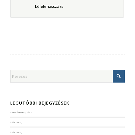
Lélekmasszázs
LEGUTÓBBI BEJEGYZÉSEK
Porckorongsérv
vélemény
vélemény