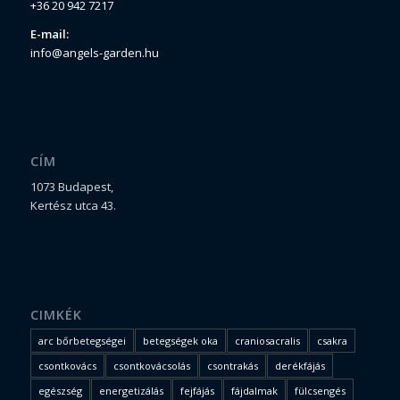
+36 20 942 7217
E-mail:
info@angels-garden.hu
CÍM
1073 Budapest,
Kertész utca 43.
CIMKÉK
arc bőrbetegségei
betegségek oka
craniosacralis
csakra
csontkovács
csontkovácsolás
csontrakás
derékfájás
egészség
energetizálás
fejfájás
fájdalmak
fülcsengés