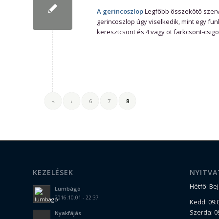
A gerincoszlop
Legfőbb összekötő szervü
gerincoszlop úgy viselkedik, mint egy funk
keresztcsont és 4 vagy öt farkcsont-csig
«
‹
6
7
8
KEZELÉSEK
NYITVA
Hétfő: Be
Lumbágó
2016.10.01 - 22:37
Kedd: 09:0
Szerda: 09
Nyakfájás