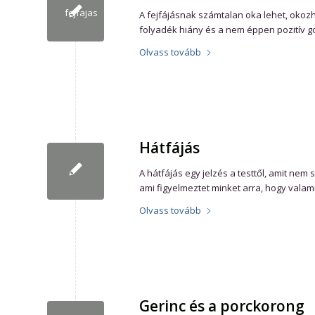
A fejfájásnak számtalan oka lehet, okozh
folyadék hiány és a nem éppen pozitív go
Olvass tovább
Hátfájás
A hátfájás egy jelzés a testtől, amit ne
ami figyelmeztet minket arra, hogy valami
Olvass tovább
Gerinc és a porckorong