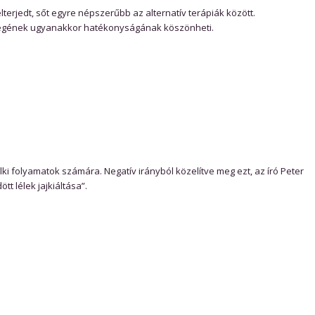
terjedt, sőt egyre népszerűbb az alternatív terápiák között.
égének ugyanakkor hatékonyságának köszönheti.
elki folyamatok számára. Negatív irányból közelítve meg ezt, az író Peter
tt lélek jajkiáltása”.