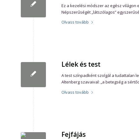
Ez a kezelési módszer az egész világon el
Népszerűségét „látszólagos” egyszerűs
Olvass tovább
Lélek és test
A test színpadként szolgál a tudattalan l
Altenberg szavaival: „a betegség a sértődö
Olvass tovább
Fejfájás