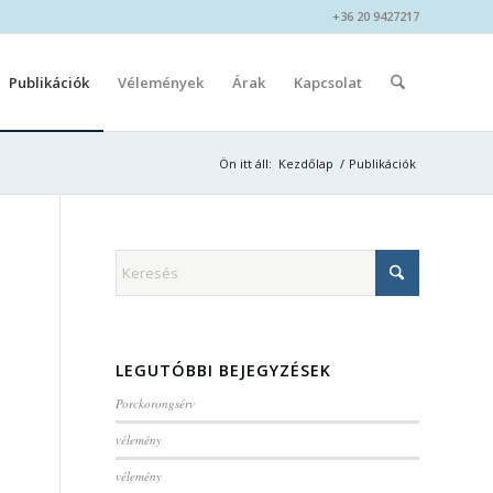
+36 20 9427217
Publikációk
Vélemények
Árak
Kapcsolat
Ön itt áll:
Kezdőlap
/
Publikációk
LEGUTÓBBI BEJEGYZÉSEK
Porckorongsérv
vélemény
vélemény