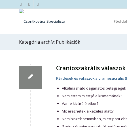
Főolda
Kategória archív: Publikációk
Cranioszakrális válaszok
Kérdések és válaszok a
craniosacralis (
Alkalmazható daganatos betegségek
Nem értem miért jó a kismamának?
Van-e kizáró életkor?
Mit érezhetek a kezelés alatt?
Nem hiszek semmiben, miért pont ebb
Gerincsérveim vannak, állandóan műt