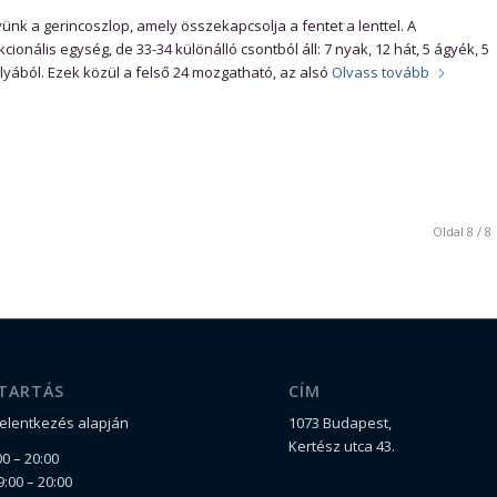
nk a gerincoszlop, amely összekapcsolja a fentet a lenttel. A
cionális egység, de 33-34 különálló csontból áll: 7 nyak, 12 hát, 5 ágyék, 5
olyából. Ezek közül a felső 24 mozgatható, az alsó
Olvass tovább
Oldal 8 / 8
TARTÁS
CÍM
jelentkezés alapján
1073 Budapest,
Kertész utca 43.
0 – 20:00
:00 – 20:00