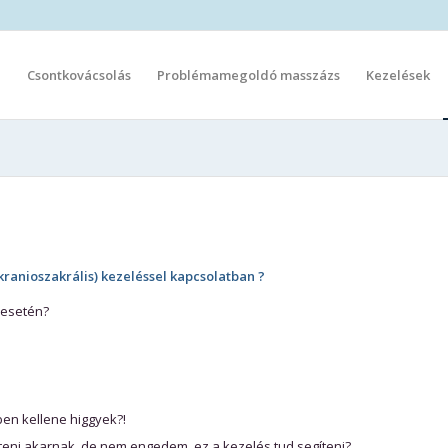
l
Csontkovácsolás
Problémamegoldó masszázs
Kezelések
kranioszakrális)
kezeléssel kapcsolatban ?
 esetén?
en kellene higgyek?!
eni akarnak, de nem engedem, ez a kezelés tud segíteni?