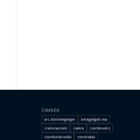
CIMKÉK
arc bőrbetegségei
betegségek oka
craniosacralis
csakra
csontkovács
csontkovácsolás
csontrakás