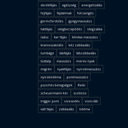
derékfájás
egészség
energetizálás
fejfájás
fájdalmak
fülcsengés
gerincferdülés
gyógymasszázs
hátfájás
idegbecsípődés
idegzsába
isiász
kar fájás
klinikai masszázs
kranioszakrális
kéz zsibbadás
lumbágó
lábfájás
lábzsibbadás
lúdtalp
masszázs
merev nyak
migrén
nyakfájás
nyirokmasszázs
nyiroködéma
pontmasszázs
pszichés betegségek
Reiki
scheuermann kór
scoliózis
trigger pont
vizesedés
vizes láb
váll fájás
zsibbadás
ödéma