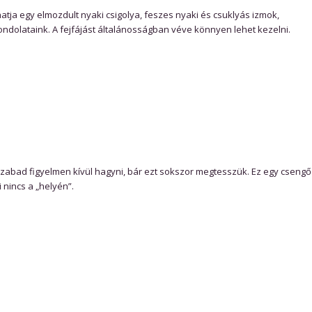
atja egy elmozdult nyaki csigolya, feszes nyaki és csuklyás izmok,
ndolataink. A fejfájást általánosságban véve könnyen lehet kezelni.
m szabad figyelmen kívül hagyni, bár ezt sokszor megtesszük. Ez egy csengő
 nincs a „helyén”.