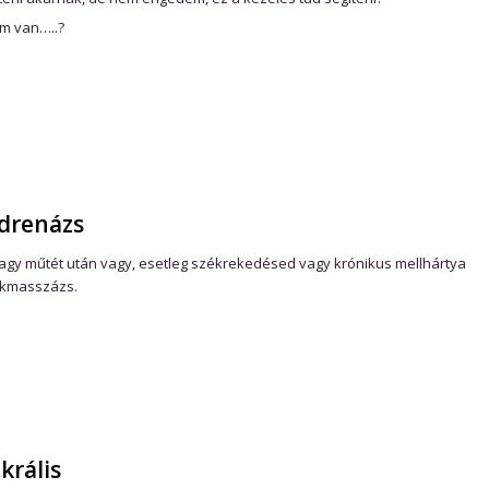
m van…..?
kdrenázs
Vagy műtét után vagy, esetleg székrekedésed vagy krónikus mellhártya
rokmasszázs.
krális