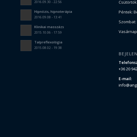
Csütörtök:
2016.09.30 - 22:56
Hipnózis, hipnoterápia
Péntek: B
2016.09.08 - 13:41
Szombat: 
Klinikai masszázs
Vasárnap:
2015.10.06 - 17:59
Talpreflexológia
2015.08.02 - 19:38
BEJELE
Telefons
+36 20 94
E-mail:
info@ang