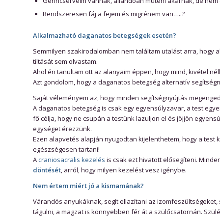
Gerincsérveim vannak, állandóan műteni akarnak, de nem 
Rendszeresen fáj a fejem és migrénem van…..?
Alkalmazható daganatos betegségek esetén?
Semmilyen szakirodalomban nem találtam utalást arra, hogy 
tiltását sem olvastam.
Ahol én tanultam ott az alanyaim éppen, hogy mind, kivétel n
Azt gondolom, hogy a daganatos betegség alternatív segítségnyú
Saját véleményem az, hogy minden segítségnyújtás megengede
A daganatos betegség is csak egy egyensúlyzavar, a test eg
fő célja, hogy ne csupán a testünk lazuljon el és jöjjön egyen
egységet érezzünk.
Ezen alapvetés alapján nyugodtan kijelenthetem, hogy a test 
egészségesen tartani!
A
craniosacralis kezelés
is csak ezt hivatott elősegíteni. Mind
döntését
, arról, hogy milyen kezelést vesz igénybe.
Nem értem miért jó a kismamának?
Várandós anyukáknak, segít ellazítani az izomfeszültségeket, s
tágulni, a magzat is könnyebben fér át a szülőcsatornán. Szü