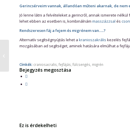
Gerincsérveim vannak, állandóan műteni akarnak, de nem e
Jó lenne látni a felvételeket a gerincről, annak ismerete nélkül
lehet ebben az esetben is, kombinálnám
masszázzsal
és
cson
Rendszeresen fáj a fejem és migrénem van…..?
Alternatív segítségnyújtás lehet a
kranioszakrális
kezelés fejfá
mozgásában ad segítséget, aminek hatására elmúlhat a fejfájás
Csontkovácsolás
Címkék:
craniosacralis
,
fejfájás
,
fülcsengés
,
migrén
Bejegyzés megosztása
Ez is érdekelheti