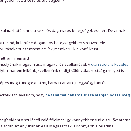
engedem, ez a kezelés tud segíteni?
alkalmazható lenne a kezelés daganatos betegségek esetén. De annak
élkül mind, különféle daganatos betegségekben szenvedtek!
jtásaként azért nem említik, mert kerülik a konfliktust ……..
tt, ami nem árt!
yensúlyának megbomlása magával és szellemével. A
cranisacralis kezelés
súlyba, hanem lelkünk, szellemünk eddigi különválasztottsága helyett is
képes magát megregulázni, karbantartatni, meggyógyítani és
enkinek azt javaslom, hogy
ne félelmei hanem tudása alapján hozza meg
egít oldani a szüléstől való félelmet. Így könnyebben tud a szülőcsatorna
lés során az Anyukának és a Magazatnak is könnyebb a feladata.