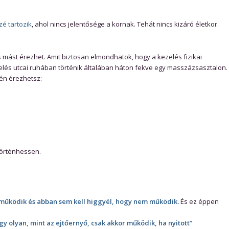
zé tartozik
, ahol nincs jelentősége a kornak. Tehát nincs kizáró életkor.
mást érezhet. Amit biztosan elmondhatok, hogy a kezelés fizikai
elés utcai ruhában történik általában háton fekve egy masszázsasztalon.
yén érezhetsz:
történhessen.
működik és abban sem kell higgyél, hogy nem működik.
És ez éppen
gy olyan, mint az ejtőernyő, csak akkor működik, ha nyitott”