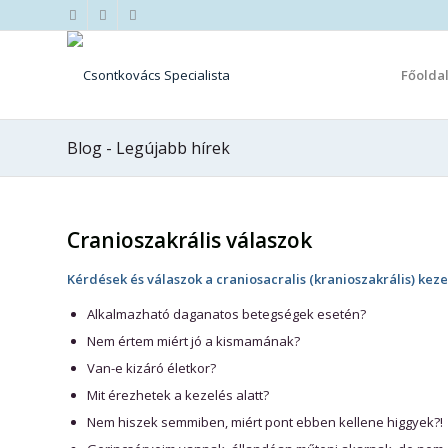
Főolda
Blog - Legújabb hírek
szerint:
Cranioszakrális válaszok
Kérdések és válaszok a
craniosacralis (kranioszakrális)
keze
Alkalmazható daganatos betegségek esetén?
Nem értem miért jó a kismamának?
Van-e kizáró életkor?
Mit érezhetek a kezelés alatt?
Nem hiszek semmiben, miért pont ebben kellene higgyek?!