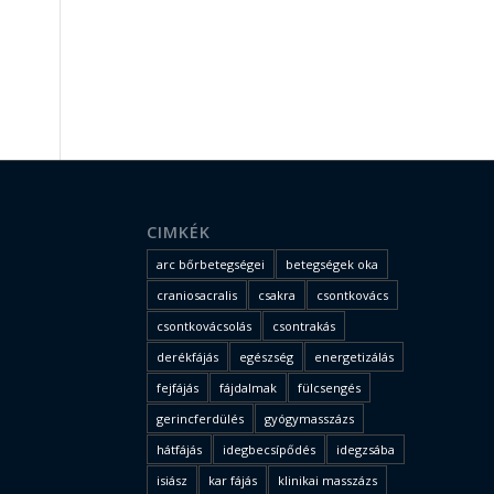
CIMKÉK
arc bőrbetegségei
betegségek oka
craniosacralis
csakra
csontkovács
csontkovácsolás
csontrakás
derékfájás
egészség
energetizálás
fejfájás
fájdalmak
fülcsengés
gerincferdülés
gyógymasszázs
hátfájás
idegbecsípődés
idegzsába
isiász
kar fájás
klinikai masszázs