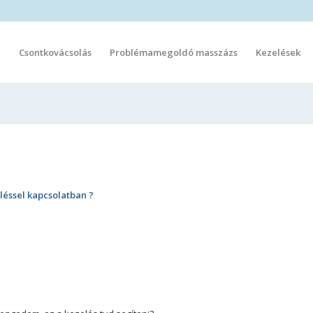
l
Csontkovácsolás
Problémamegoldó masszázs
Kezelések
léssel kapcsolatban ?