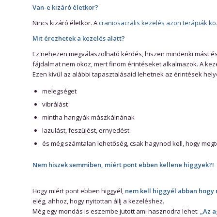
Van-e kizáró életkor?
Nincs kizáró életkor. A
craniosacralis kezelés azon terápiák kö
Mit érezhetek a kezelés alatt?
Ez nehezen megválaszolható kérdés, hiszen mindenki mást és 
fájdalmat nem okoz, mert finom érintéseket alkalmazok. A kez
Ezen kívül az alábbi tapasztalásaid lehetnek az érintések hel
melegséget
vibrálást
mintha hangyák mászkálnának
lazulást, feszülést, ernyedést
és még számtalan lehetőség, csak hagynod kell, hogy meg
Nem hiszek semmiben, miért pont ebben kellene higgyek?!
Hogy miért pont ebben higgyél,
nem kell higgyél abban hogy 
elég, ahhoz, hogy nyitottan állj a kezeléshez.
Még egy mondás is eszembe jutott ami hasznodra lehet:
„Az a