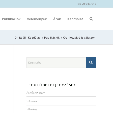
+36 20 9427217
Publikációk
Vélemények
Árak
Kapcsolat
Ön itt áll:
Kezdőlap
/
Publikációk
/
Cranioszakrális válaszok
LEGUTÓBBI BEJEGYZÉSEK
Porckorongsérv
vélemény
vélemény