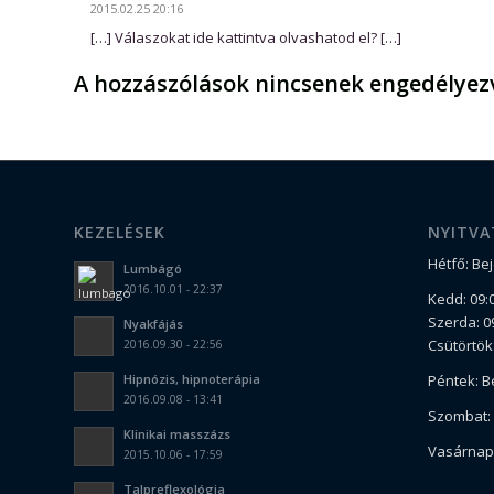
2015.02.25 20:16
[…] Válaszokat ide kattintva olvashatod el? […]
A hozzászólások nincsenek engedélyez
KEZELÉSEK
NYITVA
Hétfő: Be
Lumbágó
2016.10.01 - 22:37
Kedd: 09:0
Szerda: 09
Nyakfájás
Csütörtök:
2016.09.30 - 22:56
Hipnózis, hipnoterápia
Péntek: B
2016.09.08 - 13:41
Szombat: 
Klinikai masszázs
Vasárnap:
2015.10.06 - 17:59
Talpreflexológia