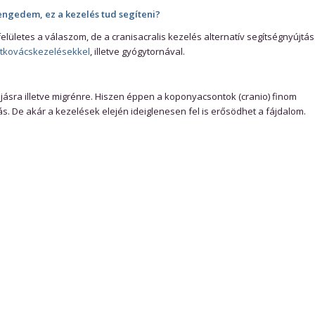
ngedem, ez a kezelés tud segíteni?
 felületes a válaszom, de a cranisacralis kezelés alternatív segítségnyújtás
tkovácskezelésekkel
, illetve gyógytornával.
jásra illetve migrénre. Hiszen éppen a koponyacsontok (cranio) finom
. De akár a kezelések elején ideiglenesen fel is erősödhet a fájdalom.