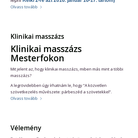
lépni
Reiki 2-re
azt 2016. január 16-17. tartom)
Olvass tovább
Klinikai masszázs
Klinikai masszázs
Mesterfokon
Mit jelent az, hogy klinikai masszázs, miben más mint a többi
masszázs?
A legrövidebben úgy írhatnám le, hogy “A közvetlen
szövetkezelés művészete: párbeszéd a szövetekkel”.
Olvass tovább
Vélemény