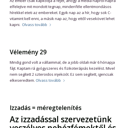
Az ember csak kapkodja a fejét, ahogy a média napról-napra
elfelejtve mit mondott tegnap, mindenféle ellentmondásos
hírekkel eteti az embereket. Egyik nap az a hír, hogy sok C-
vitamint kell enni, a másik nap az, hogy ettől vesekövet lehet
kapni.
Olvass tovább
Vélemény 29
Mindig gond volt a vállaimmal, de a jobb oldali már 6 hónapja
fájt. Kaptam rá gyógyszeres és fizikoterápiás kezelést. Mivel
nem segített 2 szteroidos injekciót. Ez sem segített, igencsak
elkeseredtem.
Olvass tovább
Izzadás = méregtelenítés
Az izzadással szervezetünk
veszélyes nehézfémektől és