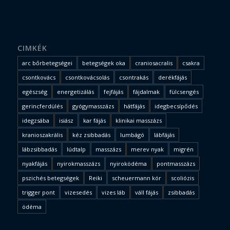
CIMKÉK
arc bőrbetegségei
betegségek oka
craniosacralis
csakra
csontkovács
csontkovácsolás
csontrakás
derékfájás
egészség
energetizálás
fejfájás
fájdalmak
fülcsengés
gerincferdülés
gyógymasszázs
hátfájás
idegbecsípődés
idegzsába
isiász
kar fájás
klinikai masszázs
kranioszakrális
kéz zsibbadás
lumbágó
lábfájás
lábzsibbadás
lúdtalp
masszázs
merev nyak
migrén
nyakfájás
nyirokmasszázs
nyiroködéma
pontmasszázs
pszichés betegségek
Reiki
scheuermann kór
scoliózis
trigger pont
vizesedés
vizes láb
váll fájás
zsibbadás
ödéma