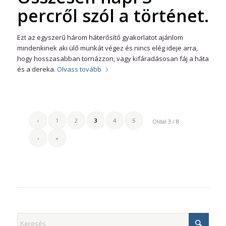
percről szól a történet.
Ezt az egyszerű három háterősítő gyakorlatot ajánlom
mindenkinek aki ülő munkát végez és nincs elég ideje arra,
hogy hosszasabban tornázzon, vagy kifáradásosan fáj a háta
és a dereka.
Olvass tovább
‹
1
2
3
4
5
Oldal 3 / 8
›
»