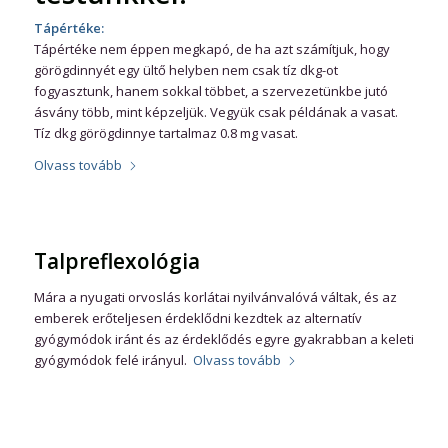
Tápértéke:
Tápértéke nem éppen megkapó, de ha azt számítjuk, hogy
görögdinnyét egy ültő helyben nem csak tíz dkg-ot
fogyasztunk, hanem sokkal többet, a szervezetünkbe jutó
ásvány több, mint képzeljük. Vegyük csak példának a vasat.
Tíz dkg görögdinnye tartalmaz 0.8 mg vasat.
Olvass tovább
Talpreflexológia
Mára a nyugati orvoslás korlátai nyilvánvalóvá váltak, és az
emberek erőteljesen érdeklődni kezdtek az alternatív
gyógymódok iránt és az érdeklődés egyre gyakrabban a keleti
gyógymódok felé irányul.
Olvass tovább