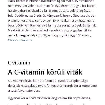
Fiatal korom ellenére a bal mutató ujjam már 4. éve zsibbadt
nem éreztem vele. Több, mint fél éve érzem, hogy a bal karom
hullámokban zsibbad és fáj. Bizonyos tartásoknál egészen
felerősödik ez az érzés és kényszerít, hogy változtassak, de
olyankor valahogy sehogy sem jó. A nyakam alatt hátul néha
becsípődik. A hátam és a vállaim sokszor görcsösek és fájnak.
Mind két térdem rosszalkodik a jobb ropog guggolásnál és
néha kimegy a helyéről. Olyan vagyok, mint egy 100 éves,,,,
Olvass tovább
C vitamin
A C-vitamin körüli viták
A C-vitamin óriási karriert futott be, csodás tulajdonságai
derültek ki. Legalább nyolc fontos enzimrendszer alkotóeleme
a testi folyamatokban.
Ugyanakkor a C-vitamint körüllengi valami bizonytalanság.