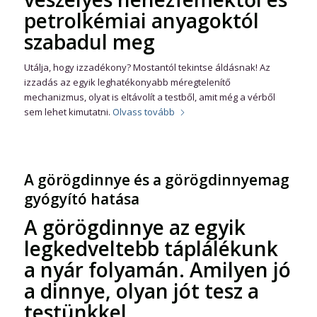
petrolkémiai anyagoktól
szabadul meg
Utálja, hogy izzadékony? Mostantól tekintse áldásnak! Az
izzadás az egyik leghatékonyabb méregtelenítő
mechanizmus, olyat is eltávolít a testből, amit még a vérből
sem lehet kimutatni.
Olvass tovább
A görögdinnye és a görögdinnyemag
gyógyító hatása
A görögdinnye az egyik
legkedveltebb táplálékunk
a nyár folyamán. Amilyen jó
a dinnye, olyan jót tesz a
testünkkel.