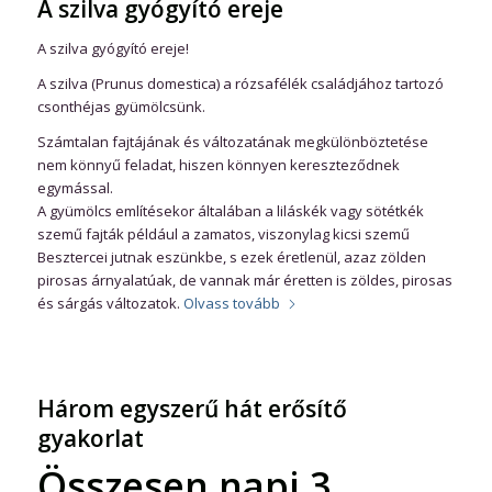
A szilva gyógyító ereje
A szilva gyógyító ereje!
A szilva (Prunus domestica) a rózsafélék családjához tartozó
csonthéjas gyümölcsünk.
Számtalan fajtájának és változatának megkülönböztetése
nem könnyű feladat, hiszen könnyen kereszteződnek
egymással.
A gyümölcs említésekor általában a liláskék vagy sötétkék
szemű fajták például a zamatos, viszonylag kicsi szemű
Besztercei jutnak eszünkbe, s ezek éretlenül, azaz zölden
pirosas árnyalatúak, de vannak már éretten is zöldes, pirosas
és sárgás változatok.
Olvass tovább
Három egyszerű hát erősítő
gyakorlat
Összesen napi 3