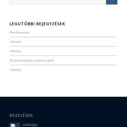
LEGUTÓBBI BEJEGYZÉSEK
Porckorongsérv
vélemény
vélemény
Győzedelmeskedj a fájdalom felett
vélemény
KEZELÉSEK
Lumbágó