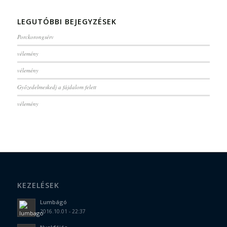
LEGUTÓBBI BEJEGYZÉSEK
Porckorongsérv
vélemény
vélemény
Győzedelmeskedj a fájdalom felett
vélemény
KEZELÉSEK
Lumbágó
2016.10.01 - 22:37