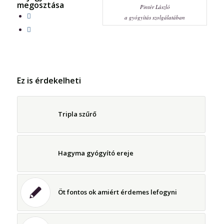
megosztása
Pintér László
a gyógyítás szolgálatában
Ez is érdekelheti
Tripla szűrő
Hagyma gyógyító ereje
Öt fontos ok amiért érdemes lefogyni