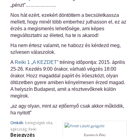
„pénzt”……………….
Nos hát ezért, ezekért döntöttem a becsületkassza
mellett, hogy minél több emberhez juthasson el, ez az
érzés a megismerés lehetősége, ami képes
megváltoztatni az életed, ha te is akarod!
Ha nem értesz valamit, ne habozz és kérdezd meg,
szívesen válaszolok.
A
Reiki 1 „A KEZDET”
tréning időpontja: 2015. április
25-26. Kezdés 9:00 órakor, várható végzés 18:00
órakor. Hozz magaddal papírt és íróeszközt, olyan
öltözetben gyere amiben kényelmesen érzed magad.
A helyszín Budapest, amit a résztvevőknek külön
megírok.
„az agy olyan, mint az ejtőernyő csak akkor működik,
ha nyitott”
Címkék:
betegségek oka
,
egészség
,
Reiki
Bejegyzés
Szeretet és Fény