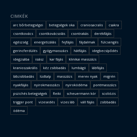
CIMKÉK
arc bőrbetegségei
betegségek oka
craniosacralis
csakra
csontkovács
csontkovácsolás
csontrakás
derékfájás
egészség
energetizálás
fejfájás
fájdalmak
fülcsengés
gerincferdülés
gyógymasszázs
hátfájás
idegbecsípődés
idegzsába
isiász
kar fájás
klinikai masszázs
kranioszakrális
kéz zsibbadás
lumbágó
lábfájás
lábzsibbadás
lúdtalp
masszázs
merev nyak
migrén
nyakfájás
nyirokmasszázs
nyiroködéma
pontmasszázs
pszichés betegségek
Reiki
scheuermann kór
scoliózis
trigger pont
vizesedés
vizes láb
váll fájás
zsibbadás
ödéma