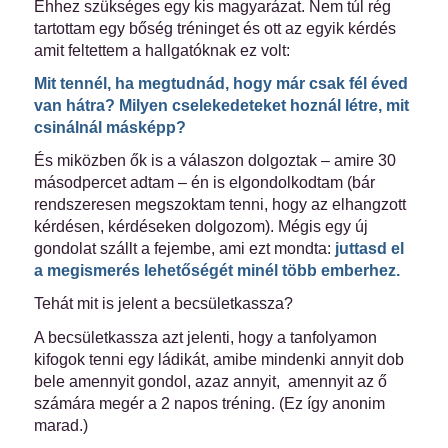
Ehhez szükséges egy kis magyarázat. Nem túl rég
tartottam egy bőség tréninget és ott az egyik kérdés
amit feltettem a hallgatóknak ez volt:
Mit tennél, ha megtudnád, hogy már csak fél éved
van hátra? Milyen cselekedeteket hoznál létre, mit
csinálnál másképp?
És miközben ők is a válaszon dolgoztak – amire 30
másodpercet adtam – én is elgondolkodtam (bár
rendszeresen megszoktam tenni, hogy az elhangzott
kérdésen, kérdéseken dolgozom). Mégis egy új
gondolat szállt a fejembe, ami ezt mondta:
juttasd el
a megismerés lehetőségét minél több emberhez.
Tehát mit is jelent a becsületkassza?
A becsületkassza azt jelenti, hogy a tanfolyamon
kifogok tenni egy ládikát, amibe mindenki annyit dob
bele amennyit gondol, azaz annyit, amennyit az ő
számára megér a 2 napos tréning. (Ez így anonim
marad.)