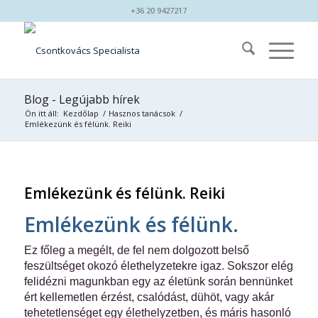
+36 20 9427217
Blog - Legújabb hírek
Ön itt áll:
Kezdőlap
/
Hasznos tanácsok
/
Emlékezünk és félünk. Reiki
Emlékezünk és félünk. Reiki
Emlékezünk és félünk.
Ez főleg a megélt, de fel nem dolgozott belső
feszültséget okozó élethelyzetekre igaz. Sokszor elég
felidézni magunkban egy az életünk során bennünket
ért kellemetlen érzést, csalódást, dühöt, vagy akár
tehetetlenséget egy élethelyzetben, és máris hasonló