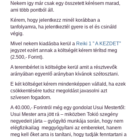
Nekem igy már csak egy összetett kérésem marad,
ami több pontból áll.
Kérem, hogy jelentkezz minél korábban a
tanfolyamra, ha jelentkeztél gyere is el és csináld
végig.
Mivel nekem kiadásba kerül a
Reiki 1 ” A KEZDET”
jegyzet ezért annak a költségét kérem térítsd meg
(2.500,- Forint).
A terembérlet is költségbe kerül amit a résztvevők
arányában egyenlő arányban kívánok szétosztani.
E két költséget kérem mindenképpen vállald, ha ezek
csökkentésére tudsz megoldást javasolni azt
szívesen fogadom.
A 40.000,- Forintról még egy gondolat Usui Mestertől:
Usui Mester arra jött rá – miközben Tokió szegény
negyedeit járta – gyógyító munkája során, hogy nem
elégfizikailag meggyógyítani az embereket, hanem
meg kell őket arra is tanítani, hogy tudják fenntartani a