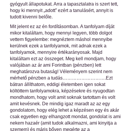
gyógyult állapotukat. Arra a tapasztalatra is szert tett,
hogy ki mennyit „adott” ezért a tanulásért, annyit is
tudott kivenni belőle.
Mit jelent ez az én fordításomban. A tanfolyam díját
mikor kitaláltam, hogy mennyi legyen, több dolgot
vettem figyelembe: megnéztem máshol mennyibe
kerülnek ezek a tanfolyamok, mit adnak ezek a
tanfolyamok, mennyire értékarányosak. Majd
kitaláltam ezt az összeget. Meg kell mondjam, hogy
valójában az ár ami Forintban (pénzben) lett
meghatározva butaság! Véleményem szerint nem
mérhető pénzben a tudás……………………….Ezt
bátran állíthatom, eddigi életemben igen sokat
költöttem tanfolyamokra, képzésekre és nyugodtan
mondhatom, hogy volt amit soknak tartottam és volt
amit kevésnek. De mindig igaz maradt az az egy
gondolatom, hogy elég lehet a képzésen egy és akár
csak egyetlen egy elhangzott mondat, gondolat is ami
nekem hazaér (amit tudok alkalmazni, ami kinyitja a
szemem) és máris bőven megérte az a