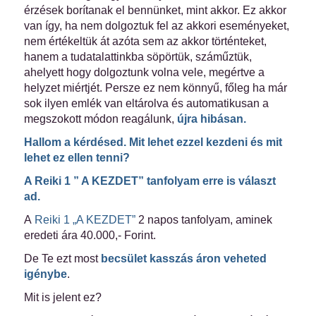
érzések borítanak el bennünket, mint akkor. Ez akkor
van így, ha nem dolgoztuk fel az akkori eseményeket,
nem értékeltük át azóta sem az akkor történteket,
hanem a tudatalattinkba söpörtük, száműztük,
ahelyett hogy dolgoztunk volna vele, megértve a
helyzet miértjét. Persze ez nem könnyű, főleg ha már
sok ilyen emlék van eltárolva és automatikusan a
megszokott módon reagálunk,
újra hibásan.
Hallom a kérdésed. Mit lehet ezzel kezdeni és mit
lehet ez ellen tenni?
A
Reiki 1 ” A KEZDET”
tanfolyam erre is választ
ad.
A
Reiki 1 „A KEZDET”
2 napos tanfolyam, aminek
eredeti ára 40.000,- Forint.
De Te ezt most
becsület kasszás áron veheted
igénybe
.
Mit is jelent ez?