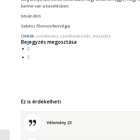
benne van a kezelésben.
István Bíró
Sebész főorvos/Norvégia
Címkék:
csontkovács
,
csontkovácsolás
,
masszázs
Bejegyzés megosztása
Ez is érdekelheti
Vélemény 23