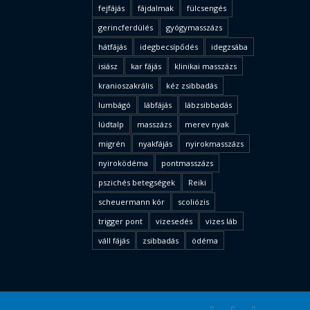
fejfájás
fájdalmak
fülcsengés
gerincferdülés
gyógymasszázs
hátfájás
idegbecsípődés
idegzsába
isiász
kar fájás
klinikai masszázs
kranioszakrális
kéz zsibbadás
lumbágó
lábfájás
lábzsibbadás
lúdtalp
masszázs
merev nyak
migrén
nyakfájás
nyirokmasszázs
nyiroködéma
pontmasszázs
pszichés betegségek
Reiki
scheuermann kór
scoliózis
trigger pont
vizesedés
vizes láb
váll fájás
zsibbadás
ödéma