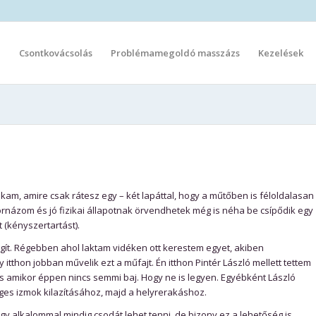
l
Csontkovácsolás
Problémamegoldó masszázs
Kezelések
am, amire csak rátesz egy – két lapáttal, hogy a műtőben is féloldalasan
názom és jó fizikai állapotnak örvendhetek még is néha be csípődik egy
t (kényszertartást).
ít. Régebben ahol laktam vidéken ott kerestem egyet, akiben
tthon jobban művelik ezt a műfajt. Én itthon Pintér László mellett tettem
s amikor éppen nincs semmi baj. Hogy ne is legyen. Egyébként László
ges izmok kilazításához, majd a helyrerakáshoz.
y alkalommal mindig csodát lehet tenni, de bizony ez a lehetőség is