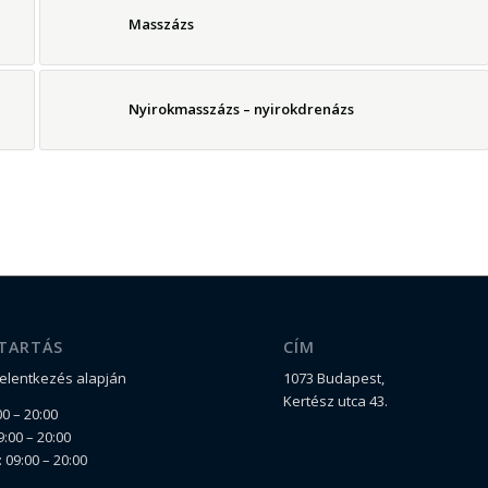
Masszázs
Nyirokmasszázs – nyirokdrenázs
TARTÁS
CÍM
jelentkezés alapján
1073 Budapest,
Kertész utca 43.
0 – 20:00
:00 – 20:00
 09:00 – 20:00