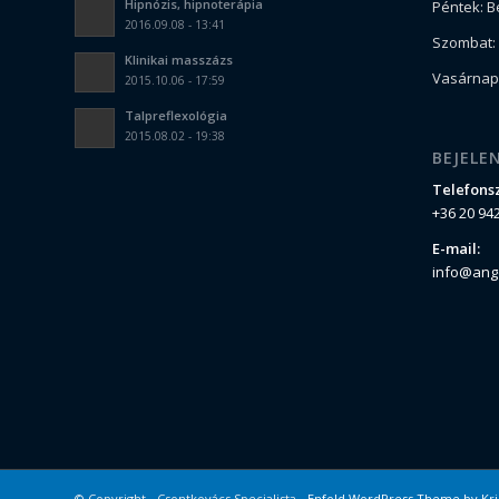
Hipnózis, hipnoterápia
Péntek: B
2016.09.08 - 13:41
Szombat: 
Klinikai masszázs
Vasárnap:
2015.10.06 - 17:59
Talpreflexológia
2015.08.02 - 19:38
BEJELE
Telefons
+36 20 94
E-mail:
info@ang
© Copyright - Csontkovács Specialista -
Enfold WordPress Theme by Kri