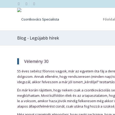
Főolda
Blog - Legújabb hírek
Vélemény 30
55 éves sebész főorvos vagyok, már az egyetem óta fáj a derek
dolgozom. Annak ellenére, hogy rendszeresen (minden nap) tor
idegszál, akkor felveszem a már jól ismert „kérdőjel” testtartás
Én már korán rájöttem, hogy nekem csak a csontkovácsolás seg
megbízhattam. Most külföldön élek és az a tapasztalatom, hogy i
le a voksom, amikor haza jövök mindig felkeresem még akkor i
alapos állapotfelmérést csinál, csak utána fog hozzá a szüksé
Még annyit szeretnék elmondani, hogy senki ne higgye, hogy eg