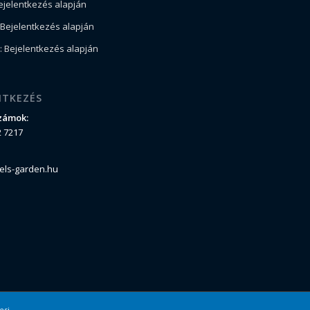
ejelentkezés alapján
Bejelentkezés alapján
 Bejelentkezés alapján
NTKEZÉS
zámok:
2 7217
els-garden.hu
esi