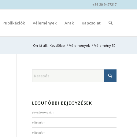
+36 20 9427217
Publikációk
Vélemények
Árak
Kapcsolat
Ön itt áll:
Kezdőlap
/
Vélemények
/
Vélemény 30
LEGUTÓBBI BEJEGYZÉSEK
Porckorongsérv
vélemény
vélemény