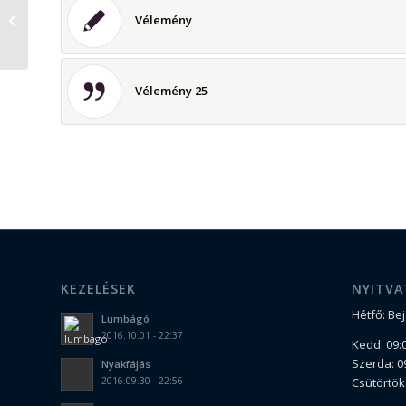
C vitamin
Vélemény
Vélemény 25
KEZELÉSEK
NYITVA
Hétfő: Be
Lumbágó
2016.10.01 - 22:37
Kedd: 09:0
Szerda: 09
Nyakfájás
Csütörtök:
2016.09.30 - 22:56